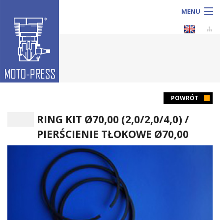
MENU
Sprzedaż
POWRÓT
RING KIT Ø70,00 (2,0/2,0/4,0) /
Produkcja
PIERŚCIENIE TŁOKOWE Ø70,00
Usługi
KATALOG produktów
O firmie
Galeria