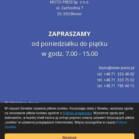
MOTO-PRESS Sp. z o.o.
ul. Zachodnia 7
55-330 Błonie
ZAPRASZAMY
od poniedziałku do piątku
w godz. 7.00 - 15.00
biuro@moto-press.pl
tel. +48 71 333 48 92
tel. +48 71 333 75 32
tel. +48 71 785 40 15
© 2019 Moto-Press
W naszym Serwisie używamy plików cookies. Korzystając dalej z Serwisu, wyrażasz zgodę
Polityka prywatności
na stosowanie plików cookies zgodnie z
Polityką prywatności
. Wyrażenie zgody jest
dobrowolne, w każdej chwili można ją cofnąć poprzez zmianę ustawień dotyczących plików
„cookies” w używanej przeglądarce internetowej. Więcej szczegółów w naszej
Polityce
Cookies
Akceptuję