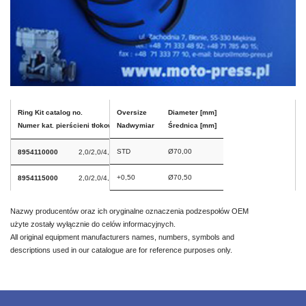
Kontakt
Ring Kit catalog no.
Oversize
Diameter [mm]
Numer kat. pierścieni tłokowych
Nadwymiar
Średnica [mm]
STD
Ø70,00
8954110000
2,0/2,0/4,0
+0,50
Ø70,50
8954115000
2,0/2,0/4,0
Nazwy producentów oraz ich oryginalne oznaczenia podzespołów OEM
użyte zostały wyłącznie do celów informacyjnych.
All original equipment manufacturers names, numbers, symbols and
descriptions used in our catalogue are for reference purposes only.