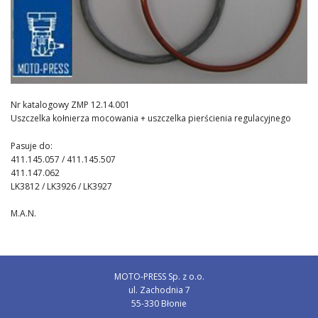
Kontakt
Nr katalogowy ZMP 12.14.001
Uszczelka kołnierza mocowania + uszczelka pierścienia regulacyjnego
Pasuje do:
411.145.057 / 411.145.507
411.147.062
LK3812 / LK3926 / LK3927
M.A.N.
MOTO-PRESS Sp. z o.o.
ul. Zachodnia 7
55-330 Błonie