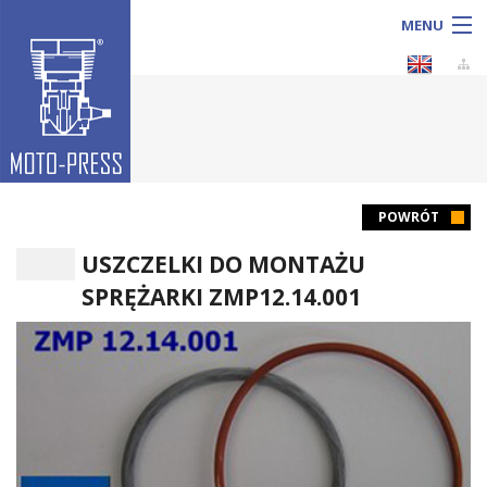
MENU
Sprzedaż
POWRÓT
USZCZELKI DO MONTAŻU
Produkcja
SPRĘŻARKI ZMP12.14.001
Usługi
KATALOG produktów
O firmie
Galeria