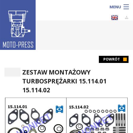
MENU
Sprzedaż
POWRÓT
ZESTAW MONTAŻOWY
Produkcja
TURBOSPRĘŻARKI 15.114.01
Usługi
15.114.02
KATALOG produktów
O firmie
Galeria