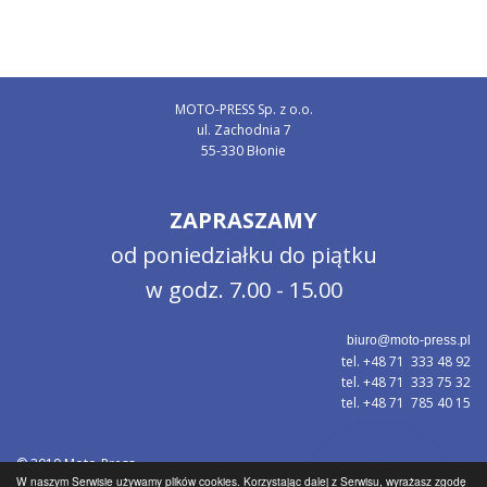
MOTO-PRESS Sp. z o.o.
ul. Zachodnia 7
55-330 Błonie
ZAPRASZAMY
od poniedziałku do piątku
w godz. 7.00 - 15.00
biuro@moto-press.pl
tel. +48 71 333 48 92
tel. +48 71 333 75 32
tel. +48 71 785 40 15
© 2019 Moto-Press
W naszym Serwisie używamy plików cookies. Korzystając dalej z Serwisu, wyrażasz zgodę
Polityka prywatności