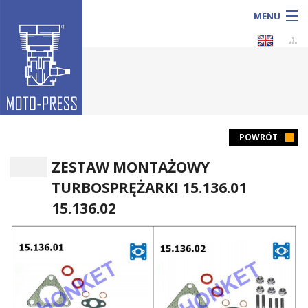
MENU
Sprzedaż
POWRÓT
ZESTAW MONTAŻOWY
Produkcja
TURBOSPRĘŻARKI 15.136.01
Usługi
15.136.02
KATALOG produktów
O firmie
Galeria