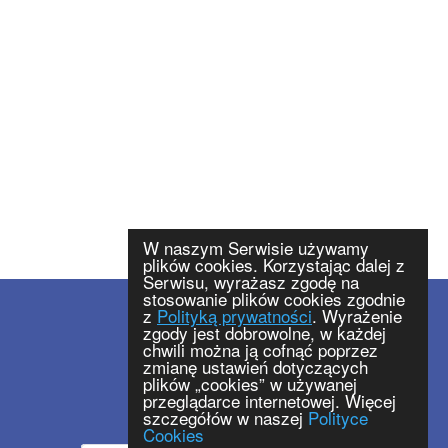
W naszym Serwisie używamy
plików cookies. Korzystając dalej z
Serwisu, wyrażasz zgodę na
stosowanie plików cookies zgodnie
z
Polityką prywatności
. Wyrażenie
biuro@moto-press.pl
zgody jest dobrowolne, w każdej
tel. +48 71 333 48 92
chwili można ją cofnąć poprzez
zmianę ustawień dotyczących
tel. +48 71 333 75 32
plików „cookies” w używanej
tel. +48 71 785 40 15
przeglądarce internetowej. Więcej
szczegółów w naszej
Polityce
Cookies