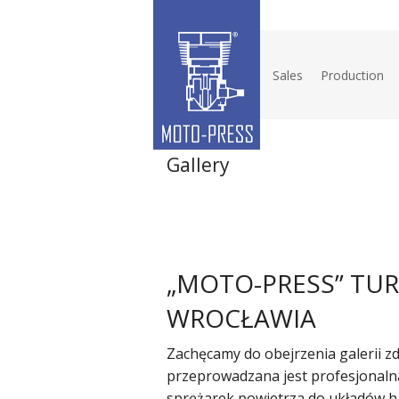
Sales
Production
Gallery
„MOTO-PRESS” TUR
WROCŁAWIA
Zachęcamy do obejrzenia galerii zd
przeprowadzana jest profesjonal
sprężarek powietrza do układów 