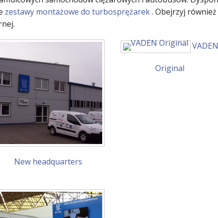
ze
zestawy montażowe do turbosprężarek
. Obejrzyj równie
rnej.
VADE
Original
New headquarters